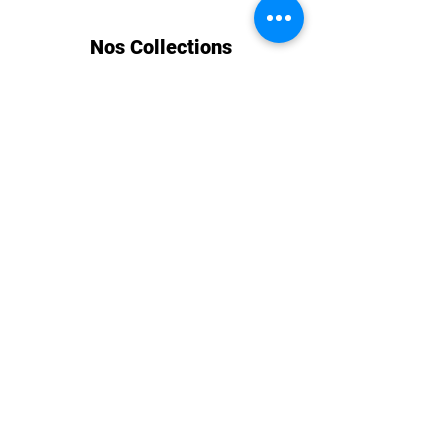
Nos Collections
Le Touquet Classic
Cabourg Classic
Chantilly Classic
Longines Deauville Classic
Informations
Mentions légales
Contactez-nous
CGV
Nous suivre