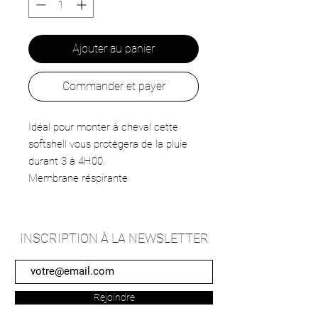
Ajouter au panier
Commander et payer
Idéal pour monter à cheval cette
softshell vous protègera de la pluie
durant 3 à 4H00.
Membrane réspirante
INSCRIPTION À LA NEWSLETTER
Rejoindre