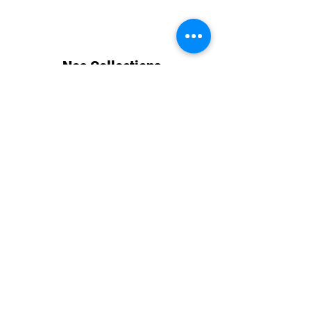
Nos Collections
Le Touquet Classic
Cabourg Classic
Chantilly Classic
Longines Deauville Classic
Informations
Mentions légales
Contactez-nous
CGV
Nous suivre