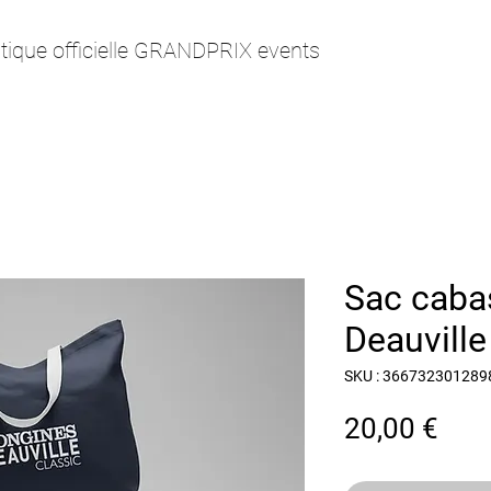
tique officielle GRANDPRIX events
Sac caba
Deauvill
SKU : 366732301289
Prix
20,00 €