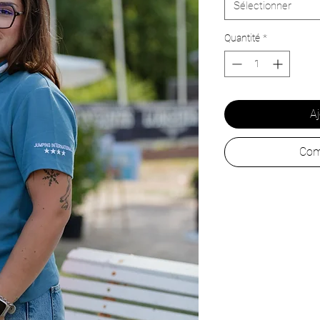
Sélectionner
Quantité
*
Aj
Com