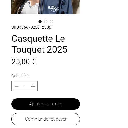
SKU : 3667323012386
Casquette Le
Touquet 2025
Prix
25,00 €
Quantité
*
Ajouter au panier
Commander et payer