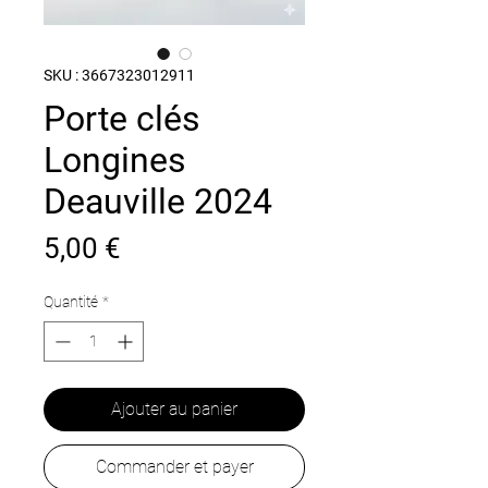
SKU : 3667323012911
Porte clés
Longines
Deauville 2024
Prix
5,00 €
Quantité
*
Ajouter au panier
Commander et payer