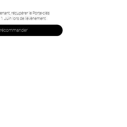
ant, récupérer le Porte-clés
1 Juin lors de l'évènement
récommander