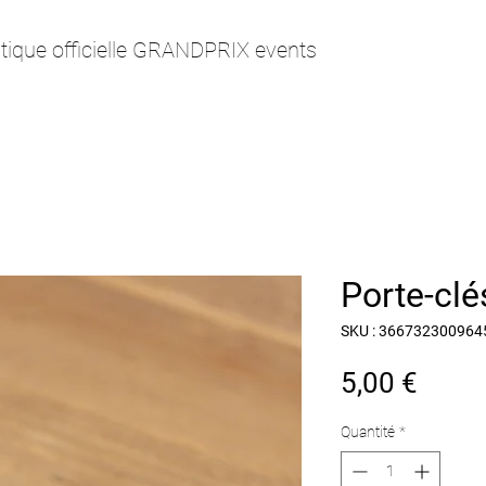
tique officielle GRANDPRIX events
Porte-cl
SKU : 366732300964
Prix
5,00 €
Quantité
*