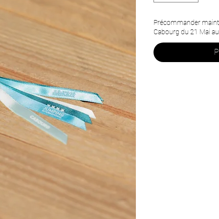
Précommander mainten
Cabourg du 21 Mai au 
P